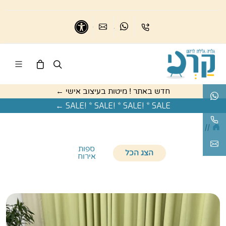
בואו נדבר
נשמח לדבר
כיתבו לנו
נגישות
חדש באתר ! מיטות בעיצוב אישי ←
בואו נדבר
SALE! * SALE! * SALE! * SALE ←
נשמח לעזור
//
karnigallery@gmail.com
ספות
הצג הכל
אירוח