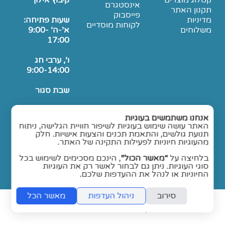
קטלוג מוצרים
קיבוץ אילון
אינסטגרם
תקנון האתר
פייסבוק
מדיניות
שעות פתיחה:
לקוחות מוסדיים
משלוחים
א'-ה' 9:00-
17:00
ו', ערבי חג
9:00-14:00
שבת סגור
הגעה בתיאום
אנחנו משתמשים בעוגיות
טלפוני בלבד.
האתר עושה שימוש בעוגיות לשיפור חוויית הגלישה, ניתוח
תנועת גולשים, והתאמת תכנים והצעות אישיות. חלק
מהעוגיות חיוניות לפעילות התקינה של האתר.
בלחיצה על
“מאשר הכול”
, הינכם מסכימים לשימוש בכל
סוגי העוגיות. ניתן גם לבחור לאשר רק את העוגיות
החיוניות או לנהל את ההעדפות שלכם.
סירוב
ניהול העדפות
מאשר הכל
folyou -
הקמת חנויות אונליין