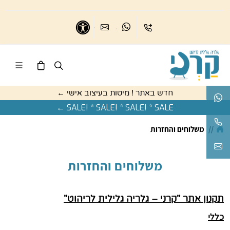
בואו נדבר
נשמח לדבר
כיתבו לנו
נגישות
חדש באתר ! מיטות בעיצוב אישי ←
בואו נדבר
SALE! * SALE! * SALE! * SALE ←
נשמח לעזור
//
משלוחים והחזרות
karnigallery@gmail.com
משלוחים והחזרות
"תקנון אתר "קרני – גלריה גלילית לריהוט
כללי