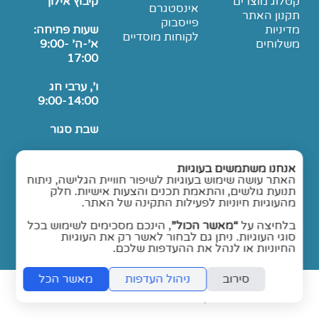
קטלוג מוצרים
קיבוץ אילון
אינסטגרם
תקנון האתר
פייסבוק
מדיניות
שעות פתיחה:
לקוחות מוסדיים
משלוחים
א'-ה' 9:00-
17:00
ו', ערבי חג
9:00-14:00
שבת סגור
הגעה בתיאום
אנחנו משתמשים בעוגיות
טלפוני בלבד.
האתר עושה שימוש בעוגיות לשיפור חוויית הגלישה, ניתוח
תנועת גולשים, והתאמת תכנים והצעות אישיות. חלק
מהעוגיות חיוניות לפעילות התקינה של האתר.
בלחיצה על
“מאשר הכול”
, הינכם מסכימים לשימוש בכל
סוגי העוגיות. ניתן גם לבחור לאשר רק את העוגיות
החיוניות או לנהל את ההעדפות שלכם.
סירוב
ניהול העדפות
מאשר הכל
folyou -
חנות אונליין בקלות