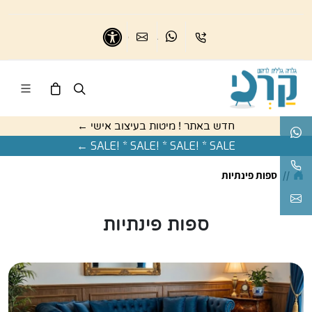
בואו נדבר
נשמח לדבר
כיתבו לנו
נגישות
חדש באתר ! מיטות בעיצוב אישי ←
בואו נדבר
SALE! * SALE! * SALE! * SALE ←
נשמח לעזור
//
ספות פינתיות
karnigallery@gmail.com
ספות פינתיות