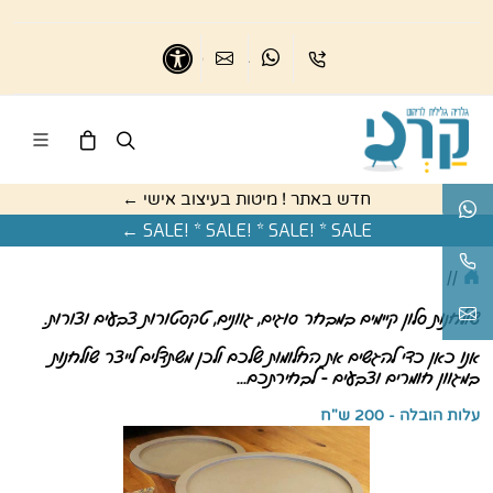
בואו נדבר
נשמח לדבר
כיתבו לנו
נגישות
חדש באתר ! מיטות בעיצוב אישי ←
בואו נדבר
SALE! * SALE! * SALE! * SALE ←
נשמח לעזור
//
karnigallery@gmail.com
שולחנות סלון קיימים במבחר סוגים, גוונים, טקסטורות צבעים וצורות.
אנו כאן כדי להגשים את החלומות שלכם ולכן משתדלים לייצר שולחנות
במגוון חומרים וצבעים - לבחירתכם...
עלות הובלה - 200 ש"ח