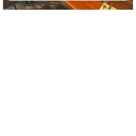
אודות
כתובתנו:
צור קשר
קטלוג מוצרים
קיבוץ אילון
אינסטגרם
תקנון האתר
פייסבוק
מדיניות
שעות פתיחה:
לקוחות מוסדיים
משלוחים
א'-ה' 9:00-
17:00
ו', ערבי חג
9:00-14:00
שבת סגור
הגעה בתיאום
טלפוני בלבד.