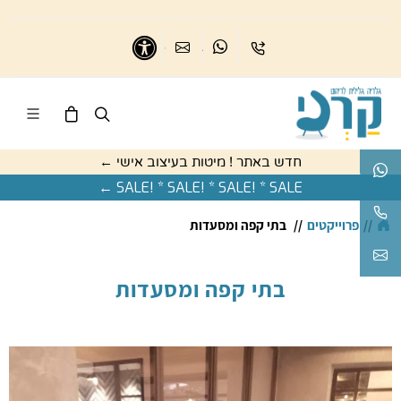
בואו נדבר
נשמח לדבר
כיתבו לנו
נגישות
חדש באתר ! מיטות בעיצוב אישי ←
בואו נדבר
SALE! * SALE! * SALE! * SALE ←
נשמח לעזור
//
פרוייקטים
//
בתי קפה ומסעדות
karnigallery@gmail.com
בתי קפה ומסעדות