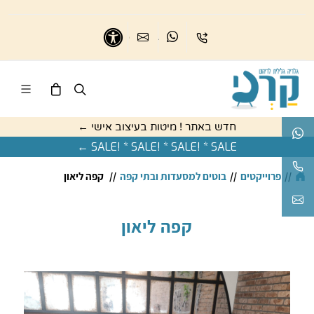
בואו נדבר
נשמח לדבר
כיתבו לנו
נגישות
חדש באתר ! מיטות בעיצוב אישי ←
בואו נדבר
SALE! * SALE! * SALE! * SALE ←
נשמח לעזור
//
פרוייקטים
//
בוטים למסעדות ובתי קפה
//
קפה ליאון
karnigallery@gmail.com
קפה ליאון