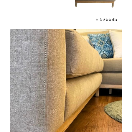
526685 E