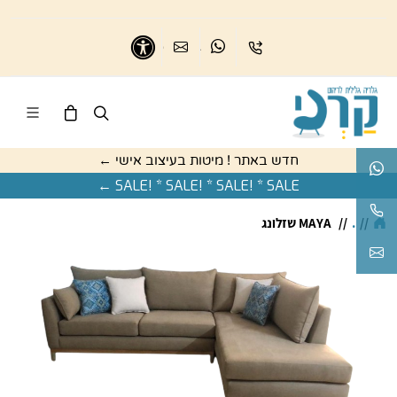
בואו נדבר
נשמח לדבר
כיתבו לנו
נגישות
חדש באתר ! מיטות בעיצוב אישי ←
בואו נדבר
SALE! * SALE! * SALE! * SALE ←
נשמח לעזור
//
.
//
MAYA שזלונג
karnigallery@gmail.com