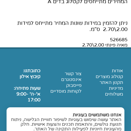
המחירים מתייחסים לקטלוג בדים A
ניתן להזמין במידות שונות המחיר מתייחס למידות
2.00\2.70 ס"מ.
526685
מאיה פינתי 2.00\2.70
אודות
כתובתנו:
צור קשר
קטלוג מוצרים
קיבוץ אילון
אינסטגרם
תקנון האתר
פייסבוק
מדיניות
שעות פתיחה:
לקוחות מוסדיים
משלוחים
א'-ה' 9:00-
17:00
ו', ערבי חג
אנחנו משתמשים בעוגיות
9:00-14:00
האתר עושה שימוש בעוגיות לשיפור חוויית הגלישה, ניתוח
תנועת גולשים, והתאמת תכנים והצעות אישיות. חלק
מהעוגיות חיוניות לפעילות התקינה של האתר.
שבת סגור